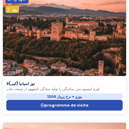
۱۰ روز
تور اسپانیا (کپی)3
لورم ایپسوم متن ساختگی با تولید سادگی نامفهوم از صنعت چاپ
1200 یورو + نرخ پرواز
programme de visite